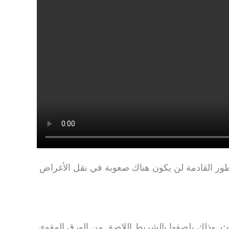
سطور القادمة لن يكون هناك صعوبة في نقل الأغراض
اث. وذلك بلصقها بالشريط اللاصق من الورق المقوى