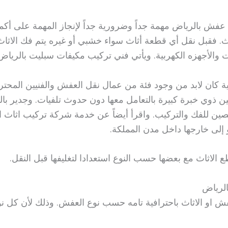
عفش بالرياض مهمة جداً وضرورية جداً لإنجاز المهمة على أ
ثاث. فقبل نقل أي قطعة أثاث سواء خشبي أو غيره يتم فك الاث
ات والأجهزه الكهربية. ويأتي فني تركيب مكيفات سبليت بالريا
ئية كان لابد من وجود فئة من عمال نقل العفش والفنيين المحترفي
ين ذوي خبرة كبيرة بالتعامل معها دون حدوث تلفيات. وجدير بال
صين للفك والتركيب. واقرأ أيضاً عن خدمة شركة تركيب اثاث اي
 إلى خارجها داخل مدن المملكة.
طع الاثاث مع بعضها حسب النوع استعدادا لتغليفها قبل النقل.
الرياض
عفش او الاثاث باحترافية تامه حسب نوع العفش. وذلك لأن كل 